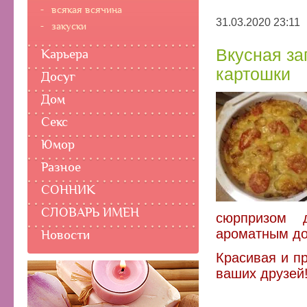
всякая всячина
31.03.2020 23:11
закуски
Вкусная за
Карьера
картошки
Досуг
Дом
Секс
Юмор
Разное
СОННИК
СЛОВАРЬ ИМЕН
сюрпризом 
ароматным до
Новости
Красивая и п
ваших друзей